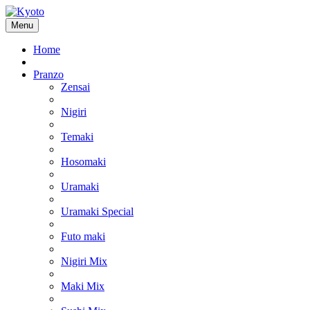
Menu
Home
Pranzo
Zensai
Nigiri
Temaki
Hosomaki
Uramaki
Uramaki Special
Futo maki
Nigiri Mix
Maki Mix