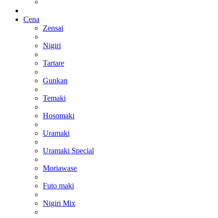
Cena
Zensai
Nigiri
Tartare
Gunkan
Temaki
Hosomaki
Uramaki
Uramaki Special
Moriawase
Futo maki
Nigiri Mix