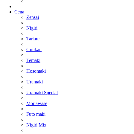
Cena
Zensai
Nigiri
Tartare
Gunkan
Temaki
Hosomaki
Uramaki
Uramaki Special
Moriawase
Futo maki
Nigiri Mix