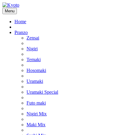
Menu
Home
Pranzo
Zensai
Nigiri
Temaki
Hosomaki
Uramaki
Uramaki Special
Futo maki
Nigiri Mix
Maki Mix