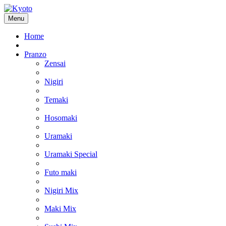
Menu
Home
Pranzo
Zensai
Nigiri
Temaki
Hosomaki
Uramaki
Uramaki Special
Futo maki
Nigiri Mix
Maki Mix