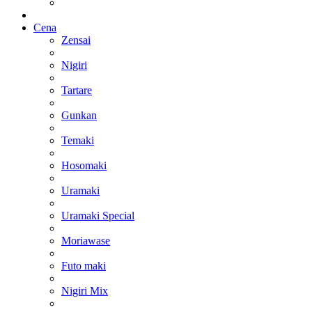
Cena
Zensai
Nigiri
Tartare
Gunkan
Temaki
Hosomaki
Uramaki
Uramaki Special
Moriawase
Futo maki
Nigiri Mix