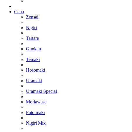
Cena
Zensai
Nigiri
Tartare
Gunkan
Temaki
Hosomaki
Uramaki
Uramaki Special
Moriawase
Futo maki
Nigiri Mix