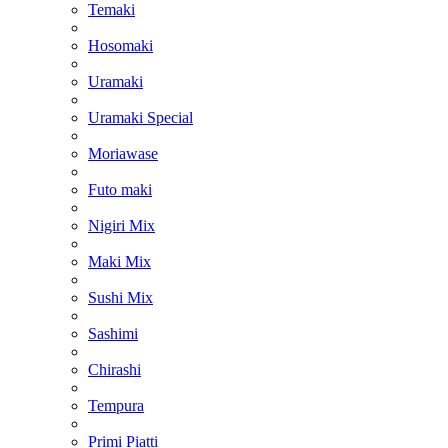
Temaki
Hosomaki
Uramaki
Uramaki Special
Moriawase
Futo maki
Nigiri Mix
Maki Mix
Sushi Mix
Sashimi
Chirashi
Tempura
Primi Piatti