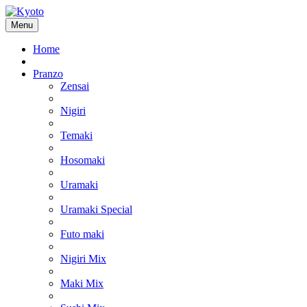
Menu
Home
Pranzo
Zensai
Nigiri
Temaki
Hosomaki
Uramaki
Uramaki Special
Futo maki
Nigiri Mix
Maki Mix