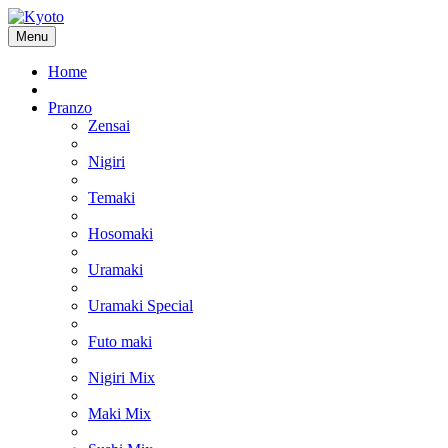
Menu
Home
Pranzo
Zensai
Nigiri
Temaki
Hosomaki
Uramaki
Uramaki Special
Futo maki
Nigiri Mix
Maki Mix