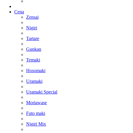
Cena
Zensai
Nigiri
Tartare
Gunkan
Temaki
Hosomaki
Uramaki
Uramaki Special
Moriawase
Futo maki
Nigiri Mix